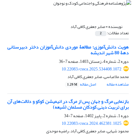
نویسنده =
صابر جعفری کافی آباد
تعداد مقالات:
2
هویت دانش‌آموزی؛ مطالعۀ موردی دانش‌آموزان دختر دبیرستانی
دهۀ 80 شهر اندیشه
دوره 2، شماره 4، زمستان 1403، صفحه
7-36
10.22083/cssca.2025.534408.1072
محمد ملاعباسی، صابر جعفری کافی آباد
مشاهده مقاله
اصل مقاله
1.29 M
بازنمایی مرگ و جهان پس از مرگ در انیمیشن کوکو و دلالت‌های آن
برای تربیت دینی کودکان مسلمان (شیعه)
دوره 1، شماره 2، پاییز 1402، صفحه
7-34
10.22083/cssca.2024.462381.1025
محمود شهابی، صابر جعفری کافی آباد، راضیه موحدی