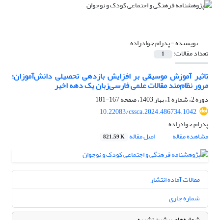
نویسنده =
پدرام جوادزاده
تعداد مقالات:
1
تاثیر آموزش موسیقی بر افزایش بازدهی تحصیلی دانش‌آموزان؛
مرور نظام‌مند مقالات علمی فارسی‌زبان یک دهه اخیر
دوره 2، شماره 1، بهار 1403، صفحه
167-181
10.22083/cssca.2024.486734.1042
پدرام جوادزاده
مشاهده مقاله
اصل مقاله
821.59 K
مقالات آماده انتشار
شماره جاری
شماره‌های پیشین نشریه