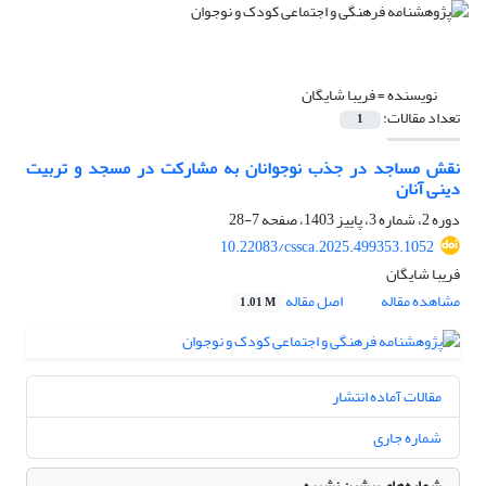
نویسنده =
فریبا شایگان
تعداد مقالات:
1
نقش مساجد در جذب نوجوانان به مشارکت در مسجد و تربیت
دینی آنان
دوره 2، شماره 3، پاییز 1403، صفحه
7-28
10.22083/cssca.2025.499353.1052
فریبا شایگان
مشاهده مقاله
اصل مقاله
1.01 M
مقالات آماده انتشار
شماره جاری
شماره‌های پیشین نشریه