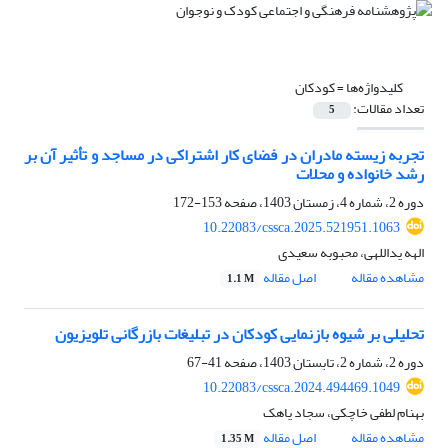
کلیدواژه‌ها =
کودکان
تعداد مقالات:
5
تجربه زیسته مادران در فضای کار اشتراکی در مساجد و تأثیر آن بر
رشد خانواده و محلات
دوره 2، شماره 4، زمستان 1403، صفحه
153-172
10.22083/cssca.2025.521951.1063
الهه یداللهی، محبوبه سعیدی
مشاهده مقاله
اصل مقاله
1.1 M
تحلیلی بر شیوه بازنمایی کودکان در تبلیغات بازرگانی تلویزیون
دوره 2، شماره 2، تابستان 1403، صفحه
41-67
10.22083/cssca.2024.494469.1049
بهنام لطفی خاچکی، سجاد یاهک
مشاهده مقاله
اصل مقاله
1.35 M