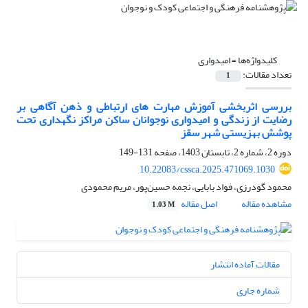
کلیدواژه‌ها =
امیدواری
تعداد مقالات:
1
بررسی اثربخشی آموزش مهارت های ارتباطی و ذهن آگاهی بر
رضایت از زندگی و امیدواری نوجوانان ساکن مراکز نگهداری تحت
پوشش بهزیستی شهر سقز
دوره 2، شماره 2، تابستان 1403، صفحه
131-149
10.22083/cssca.2025.471069.1030
محمود گودرزی، فواد بابایی، نجمه حسین‌پور، مریم محمودی
مشاهده مقاله
اصل مقاله
1.03 M
مقالات آماده انتشار
شماره جاری