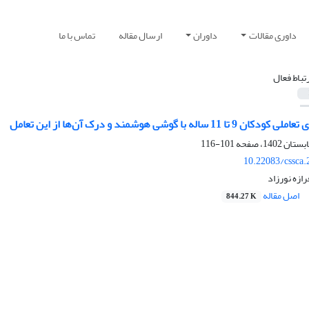
داوری مقالات
داوران
ارسال مقاله
تماس با ما
رتباط فعال
له با گوشی هوشمند و درک آن‌ها از این تعامل
101-116
10.22083/cssca
ازه نورزاد
اصل مقاله
844.27 K