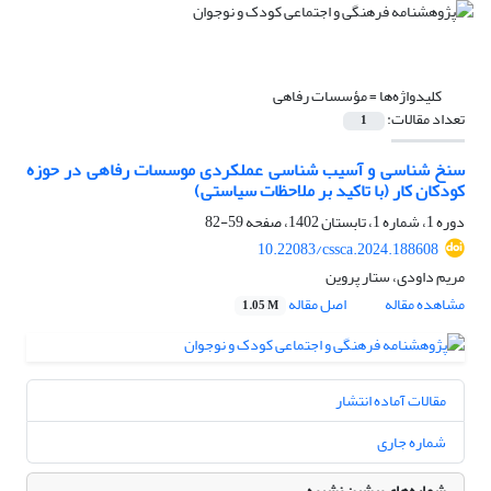
کلیدواژه‌ها =
مؤسسات رفاهی
تعداد مقالات:
1
سنخ شناسی و آسیب شناسی عملکردی موسسات رفاهی در حوزه
کودکان کار (با تاکید بر ملاحظات سیاستی)
دوره 1، شماره 1، تابستان 1402، صفحه
59-82
10.22083/cssca.2024.188608
مریم داودی، ستار پروین
مشاهده مقاله
اصل مقاله
1.05 M
مقالات آماده انتشار
شماره جاری
شماره‌های پیشین نشریه