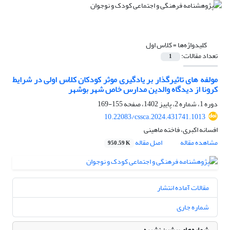
کلیدواژه‌ها =
کلاس اول
تعداد مقالات:
1
مولفه های تاثیرگذار بر یادگیری موثر کودکان کلاس اولی در شرایط
کرونا از دیدگاه والدین مدارس خاص شهر بوشهر
دوره 1، شماره 2، پاییز 1402، صفحه
155-169
10.22083/cssca.2024.431741.1013
افسانه اکبری، فاخته ماهینی
مشاهده مقاله
اصل مقاله
950.59 K
مقالات آماده انتشار
شماره جاری
شماره‌های پیشین نشریه