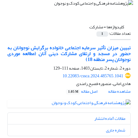
کلیدواژه‌ها =
مشارکت
تعداد مقالات:
1
تبیین میزان تأثیر سرمایه اجتماعی خانواده برگرایش نوجوانان به
حضور در مسجد و ارتقای مشارکت دینی آنان (مطالعه موردی
نوجوانان پسر منطقه 18)
دوره 2، شماره 2، تابستان 1403، صفحه
111-129
10.22083/cssca.2024.485765.1041
هادی امانی، منصوره فصیح رامندی
مشاهده مقاله
اصل مقاله
1.05 M
مقالات آماده انتشار
شماره جاری