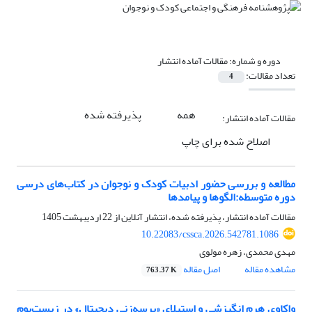
دوره و شماره:
مقالات آماده انتشار
تعداد مقالات:
4
همه
پذیرفته شده
مقالات آماده انتشار:
اصلاح شده برای چاپ
مطالعه و بررسی حضور ادبیات کودک و نوجوان در کتاب‌های درسی
دوره متوسطه:الگوها و پیامدها
مقالات آماده انتشار، پذیرفته شده، انتشار آنلاین از
22 اردیبهشت 1405
10.22083/cssca.2026.542781.1086
مهدی محمدی، زهره مولوی
مشاهده مقاله
اصل مقاله
763.37 K
واکاوی هرم انگیزشی و استیلای «پرسه‌زنی دیجیتال» در زیست‌بوم