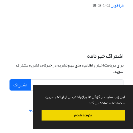
فراخوان
1405-03-19
This work is licensed under a Creative Commons Attribution 4.0
International License.
اشتراک خبرنامه
برای دریافت اخبار و اطلاعیه های مهم نشریه در خبرنامه نشریه مشترک
شوید.
اشتراک
این وب سایت از کوکی ها برای اطمینان از ارائه بهترین
خدمات استفاده می کند.
سامانه مدیریت نشریات علمی.
طراحی و پیاده سازی از
سیناوب
متوجه شدم