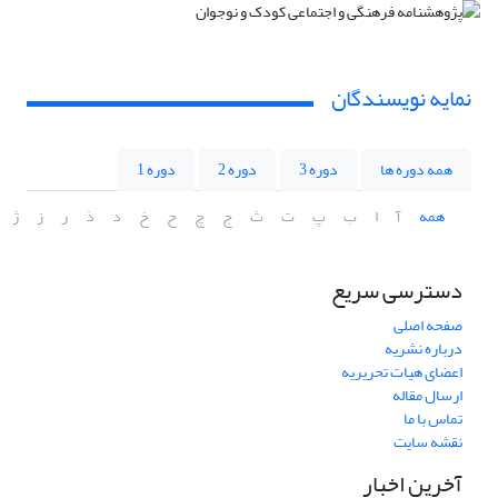
نمایه نویسندگان
همه دوره ها
دوره 3
دوره 2
دوره 1
همه
آ
ا
ب
پ
ت
ث
ج
چ
ح
خ
د
ذ
ر
ز
ژ
دسترسی سریع
صفحه اصلی
درباره نشریه
اعضای هیات تحریریه
ارسال مقاله
تماس با ما
نقشه سایت
آخرین اخبار