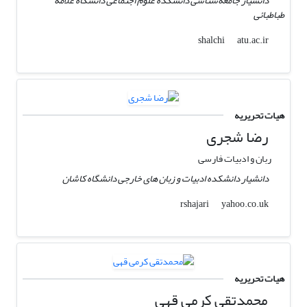
دانشیار جامعه‌شناسی دانشکده علوم اجتماعی دانشگاه علامه
طباطبائی
atu.ac.ir
shalchi
هیات تحریریه
رضا شجری
ربان و ادبیات فارسی
دانشیار دانشکده ادبیات و زبان های خارجی دانشگاه کاشان
yahoo.co.uk
rshajari
هیات تحریریه
محمدتقی کرمی قهی