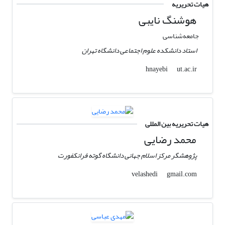
هیات تحریریه
هوشنگ نایبی
جامعه‌شناسی
استاد دانشکده علوم اجتماعی دانشگاه تهران
ut.ac.ir
hnayebi
هیات تحریریه بین المللی
محمد رضایی
پژوهشگر مرکز اسلام جهانی دانشگاه گوته فرانکفورت
gmail.com
velashedi