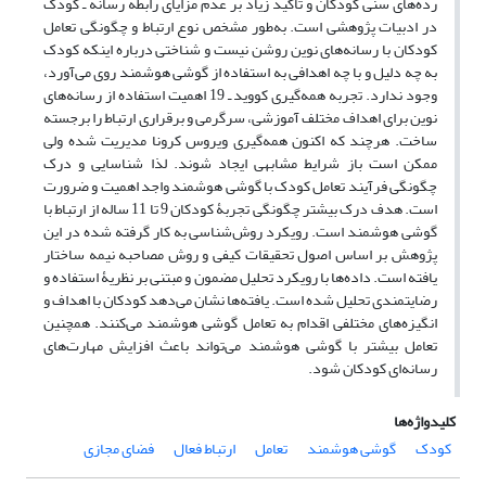
رده‌های سنی کودکان و تأکید زیاد بر عدم مزایای رابطه رسانه ـ کودک
در ادبیات پژوهشی است. به‌طور مشخص نوع ارتباط و چگونگی تعامل
کودکان با رسانه‌های نوین روشن نیست و شناختی درباره اینکه کودک
به چه دلیل و با چه اهدافی به استفاده از گوشی هوشمند روی می‌آورد،
وجود ندارد. تجربه همه‌گیری کووید ـ 19 اهمیت استفاده از رسانه‌های
نوین برای اهداف مختلف آموزشی، سرگرمی و برقراری ارتباط را برجسته
ساخت. هرچند که اکنون همه‌­گیری ویروس کرونا مدیریت شده ولی
ممکن است باز شرایط مشابهی ایجاد شوند. لذا شناسایی و درک
چگونگی فرآیند تعامل کودک با گوشی هوشمند واجد اهمیت و ضرورت
است. هدف درک بیشتر چگونگی تجربۀ کودکان 9 تا 11 ساله از ارتباط با
گوشی هوشمند است. رویکرد روش‌شناسی به کار گرفته شده در این
پژوهش بر اساس اصول تحقیقات کیفی و روش مصاحبه نیمه ساختار
یافته است. داده‌ها با رویکرد تحلیل مضمون و مبتنی بر نظریۀ استفاده و
رضایتمندی تحلیل شده است. یافته‌ها نشان می‌دهد کودکان با اهداف و
انگیزه‌های مختلفی اقدام به تعامل گوشی هوشمند می‌کنند. همچنین
تعامل بیشتر با گوشی هوشمند می‌تواند باعث افزایش مهارت‌های
رسانه‌ای کودکان شود.
کلیدواژه‌ها
کودک
گوشی هوشمند
تعامل
ارتباط فعال
فضای مجازی