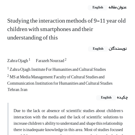
عنوان مقاله
English
Studying the interaction methods of 9-11 year old
children with smartphones and their
understanding of this
نویسندگان
English
1
2
Zahra Ojagh
Farazeh Nourzad
1
Zahra Ojagh, Institute For Humanities and Cultural Studies
2
MS at Media Management, Faculty of Cultural Studies and
Communication, Institution for Humanities and Cultural Studies
,Tehran.Iran
چکیده
English
Due to the lack or absence of scientific studies about children's
interaction with the media and the lack of scientific solutions to
increase children's ability to understand and shape this relationship,
there is inadequate knowledge in this area. Most of studies focused