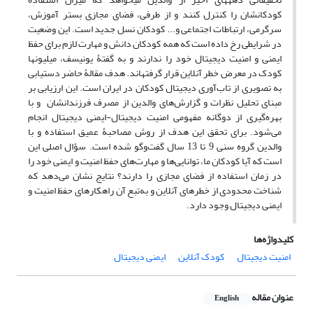
کودکانشان را کنترل کنند و از طرفی، فضای مجازی بستر آموزش،
سرگرمی، ارتباطات اجتماعی و... کودکان نسل جدید است. این وضعیت
در شرایطی رخ داده است که همه کودکان دانش و مهارت لازم برای حفظ
ایمنی و امنیت دیجیتال خود را ندارند و به گفتۀ یونیسف، میلیون­ها
کودک در معرض خطر آنلاین
قرار گرفته­اند. هدف مقالۀ حاضر دستیابی
به تصویری از تاب‌آوری دیجیتال کودکان در ایران است. این ارزیابی بر
مبنای تحلیل نظرات و گزارش‌های والدین از مصرف فرزندانشان و با
بهره‌گیری از دوگانه‌ مفهومی امنیت دیجیتال-ایمنی دیجیتال انجام
می‌شود. برای تحقق این هدف از روش مصاحبۀ عمیق استفاده و با
والدین گروه سنی 9 تا 13 سال گفت‌و‌گو شده است. سؤال اصلی این
است که آیا کودکان ما، توانایی‌ها و مهارت‌های حفظ امنیت و ایمنی خود را
در زمان استفاده از فضای مجازی را دارند؟ نتایج نشان می‌دهد که
شناخت محدودی از خطرهای آنلاین و به‌تبع آن راهکارهای حفظ امنیت و
ایمنی دیجیتال وجود دارد.
کلیدواژه‌ها
امنیت دیجیتال
کودک آنلاین
ایمنی دیجیتال
عنوان مقاله
English