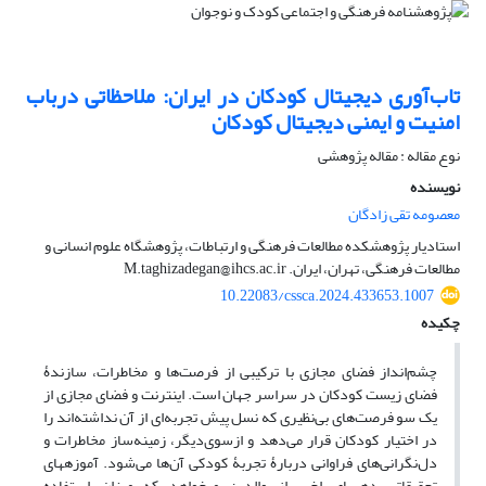
تاب‌آوری دیجیتال کودکان در ایران: ملاحظاتی درباب
امنیت و ایمنی دیجیتال کودکان
نوع مقاله : مقاله پژوهشی
نویسنده
معصومه تقی زادگان
استادیار پژوهشکده مطالعات فرهنگی و ارتباطات، پژوهشگاه علوم انسانی و
مطالعات فرهنگی، تهران، ایران. M.taghizadegan@ihcs.ac.ir
10.22083/cssca.2024.433653.1007
چکیده
چشم‌انداز فضای مجازی با ترکیبی از فرصت‌ها و مخاطرات، سازندۀ
فضای زیست کودکان در سراسر جهان است. اینترنت و فضای مجازی از
یک سو فرصت‌های بی‌نظیری که نسل پیش تجربه‌ای از آن نداشته‌اند را
در اختیار کودکان قرار می‌دهد و ازسوی‌دیگر، زمینه‌ساز مخاطرات و
دل‌نگرانی‌های فراوانی دربارۀ تجربۀ کودکی آن‌ها می‌شود. آموزه­های
تحقیقاتی دهه­های اخیر از والدین می­خواهد که میزان استفاده