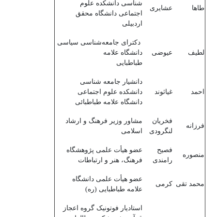
شناسی دانشکده علوم
طاها
عشایری
اجتماعی دانشگاه محقق
اردبیلی
دکترای جامعه‌شناسی سیاسی
لطیف
عیوضی
دانشگاه علامه
طباطبایی
دانشیار جامعه شناسی
احمد
غیاثوند
دانشکده علوم اجتماعی
دانشگاه علامه طباطبائی
فخریان
مشاور وزیر فرهنگ و ارشاد
فرزانه
لنگرودی
اسلامی
فصیح
عضو هیأت علمی پژوهشگاه
منصوره
رامندی
فرهنگ، هنر و ارتباطات
عضو هیأت علمی دانشگاه
محمد تقی
کرمی
علامه طباطبایی (ره)
استادیار فوتونیک گروه اعجاز