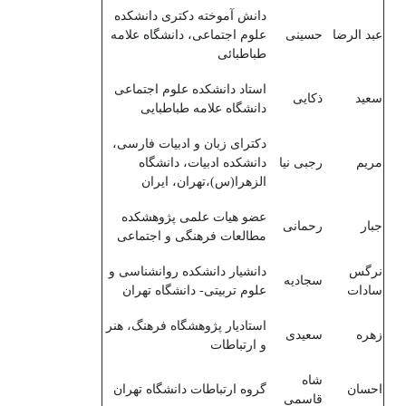
دانش آموخته دکتری دانشکده
عبد الرضا
حسینی
علوم اجتماعی، دانشگاه علامه
طباطبائی
استاد دانشکده علوم اجتماعی
سعید
ذکایی
دانشگاه علامه طباطبایی
دکترای زبان و ادبیات فارسی،
مریم
رجبی نیا
دانشکده ادبیات، دانشگاه
الزهرا(س)،تهران، ایران
عضو هیات علمی پژوهشکده
جبار
رحمانی
مطالعات فرهنگی و اجتماعی
نرگس
دانشیار دانشکده روانشناسی و
سجادیه
سادات
علوم تربیتی- دانشگاه تهران
استادیار پژوهشگاه فرهنگ، هنر
زهره
سعیدی
و ارتباطات
شاه
احسان
گروه ارتباطات دانشگاه تهران
قاسمی