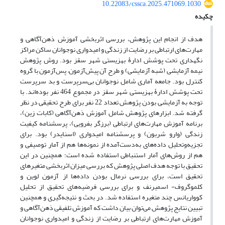
10.22083/cssca.2025.471069.1030
چکیده
هدف از انجام این پژوهش، بررسی اثربخشی آموزش ذهن‌آگاهی و
مهارت‌های ارتباطی بر رضایت از زندگی و امیدواری نوجوانان ساکن مراکز
نگهداری تحت پوشش ادارۀ بهزیستی شهر سقز بود. روش پژوهش
نیمه آزمایشی (شبه آزمایشی) و طرح آن پیش‌آزمون– پس‌آزمون با گروه
کنترل بود. جامعه آماری شامل نوجوانان بی‌سرپرست و بد سرپرست
تحت پوشش ادارۀ بهزیستی شهر سقز در مجموع 464 نفر بوده‌اند. با
توجه به آزمایشی بودن پژوهش تعداد 22 نفر برای طرح تحقیقی در نظر
گرفته شد. ابزارهای پژوهش شامل آموزش ذهن‌آگاهی (کابات زین)،
برنامه آموزش مهارت‌های ارتباطی (برزگر بفرویی)، پرسشنامه کیفیت
زندگی (وارو شربون) و پرسشنامه امیدواری (اسنایدر) بود. برای
تجزیه‌وتحلیل داده‌های به‌دست‌آمده از نمونه‌ها هم از آمار توصیفی و
هم از روش‌های آمار استنباطی استفاده شده است؛ همچنین در این
تحقیق با توجه هدف اصلی پژوهش که بررسی میزان اثربخشی متغیرهای
تحقیق است، برای بررسی نرمال بودن داده‌ها از آزمون لوین و
کلموگروف- اسمیرنف و برای بررسی فرضیه‌های تحقیق از تحلیل
کوواریانس چند متغیره استفاده شد. در بحث و نتیجه‌گیری و همچنین
تبیین نتایج پژوهش می‌توان بیان داشت که آموزش تلفیقی ذهن‌آگاهی و
آموزش مهارت‌های ارتباطی بر رضایت از زندگی و امیدواری نوجوانان