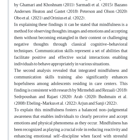
by Ghamari and Khoshnam (2011), Sarmadi et al. (2015), Bazano,
Andersen, Heaton, and Gastet (2018), Peterson and Olson (2020),
Obo et al. (2021), and Orinius et al. (2022).
In explaining these findings, it can be stated that mindfulness is a
method for observing thoughts, images, and emotions and accepting
them without becoming entangled in their content or challenging
negative thoughts through classical cognitive-behavioral
techniques. Communication skills represent a set of abilities that
facilitate positive and effective social interactions, enabling
individuals to behave appropriately in various situations.
The second analysis revealed that integrated mindfulness and
communication skills training also significantly enhances
hopefulness among adolescents residing in care centers. This
finding is consistent with research by Mirmehdi and Rezaali (2018),
Sedrpoushan and Rajaei (2020), Arab (2020), Bushmain et al.
(2008), Ebeling-Markus et al. (2022), Arjun and Sanji (2022).
To explain this, mindfulness fosters a balanced, non-judgmental
awareness that enables individuals to clearly perceive and accept
emotions and physical phenomena as they occur. Mindfulness has
been recognized as playing a crucial role in reducing reactivity and
enhancing emotional self-discipline when faced with stressful