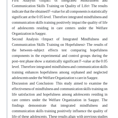
First Analysis (Impact of Integrated Mindfulness and
Communication Skills Training on Quality of Life): The results
indicate that the obtained F-value for all components is statistically
significant at the 0.05 level. Therefore, integrated mindfulness and
communication skills training positively impact the quality of life
of adolescents residing in care centers under the Welfare
Organization in Saqqez.
Second Analysis (Impact of Integrated Mindfulness and
Communication Skills Training on Hopefulness): The results of
the between-subject effects test comparing hopefulness
components in the experimental and control groups during the
post-test phase show a statistically significant F-value at the 0.05
level. Therefore, integrated mindfulness and communication skills
training enhances hopefulness among orphaned and neglected
adolescents under the Welfare Organization’s care in Saqqez.
Discussion and Conclusion: This study aimed to examine the
effectiveness of mindfulness and communication skills training on
life satisfaction and hopefulness among adolescents residing in
care centers under the Welfare Organization in Saqqez. The
findings demonstrate that integrated mindfulness and
communication skills training positively influence the quality of
life of these adolescents. These results align with previous studies