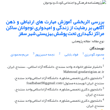
بررسی اثربخشی آموزش مهارت های ارتباطی و ذهن
آگاهی بر رضایت از زندگی و امیدواری نوجوانان ساکن
مراکز نگهداری تحت پوشش بهزیستی شهر سقز
نوع مقاله : مقاله پژوهشی
نویسندگان
3
2
1
محمود گودرزی
فواد بابایی
نجمه حسین‌پور
مریم محمودی
4
1
دانشیار مشاورخانواده، واحد سنندج، دانشگاه آزاد اسلامی، ، سنندج، ایران.
Mahmoud.goudarzi@iau.ac.ir
2
دانشجوی دکتری تخصصی مشاوره، دانشگاه آزاد اسلامی واحد سنندج،
سنندج، ایران (نویسنده مسئول) foadbabaei90@gmail.com
3
دانشجوی دکتری تخصصی مشاوره، دانشگاه آزاداسلامی واحد سنندج،
سنددج، ایران.
4
دانشجوی دکتری تخصصی مشاوره، دانشگاه آزاد اسلامی واحد سنندج،
سنندج، ایران.