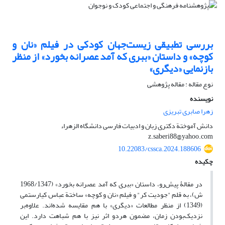
بررسی تطبیقی زیست‌جهان کودکی در فیلم «نان و
کوچه» و داستان «ببری که آمد عصرانه بخورد» از منظر
بازنمایی «دیگری»
نوع مقاله : مقاله پژوهشی
نویسنده
زهرا صابری تبریزی
دانش آموختة دکتری زبان و ادبیات فارسی دانشگاه الزهراء
z.saberi88@yahoo.com
10.22083/cssca.2024.188606
چکیده
در مقالۀ پیش‌رو، داستان «ببری که آمد عصرانه بخورد» (1968/1347
ش)، به قلم "جودیت کر" و فیلم «نان و کوچه» ساختة عباس کیارستمی
(1349) از منظر مطالعات «دیگری» با هم مقایسه شده‌اند. علاوه‌بر
نزدیک‌بودن زمان، مضمون هردو اثر نیز با هم شباهت دارد. این