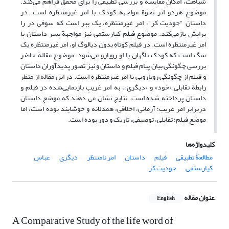
شباهت، امکان مقایسه و بررسی تطبیقی را برای محقق فراهم می‌کند.
موضوع هردو اثر نحوة مواجهة کودک با امر غیرمنتظره است. در
داستان "جودیت کر"، امر غیرمنتظره، یک ببر است که سوفی در را
برایش بازمی‌کند. موضوع فیلم کیارستمی نیز مواجهة پسر داستان با
امر غیرمنتظره است. در فیلم کوتاهِ بدون دیالوگ او، امر غیرمنتظره یک
سگ است که کودک ناگهان با او رویارو می‌شود. موضوع مقالة حاضر
بررسی چگونگی بیان پیام فیلم و داستان و نیز تصور پدیدآوران داستان
و فیلم از چگونگی رویارویی با امر غیرمنتظره است. در این مقاله از منظر
رابطة تقابلی ِ«خود» و «دیگری»، به امر غریبِ بازنمایی‌شده در فیلم و
داستان پرداخته شده است. نتایج نشان می دهند که موضع داستان
دربرابر امر غریب؛ آرمانی، اخلاقی، همدلانه و خوشایند بوده است، اما
موضع فیلم؛ تقابلی، توصیفی، تاریک و دور بوده است.
کلیدواژه‌ها
مطالعۀ تطبیقی
فیلم
داستان
امر نامنتظر
دیگری
عباس
کیارستمی
جودیت کر
عنوان مقاله
English
A Comparative Study of the life word of