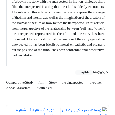
of a boy in the story with the unexpected. In his non-dialogue short
film, the unexpected is a dog that the child suddenly encounters.
The subject of this article is to examine how to express the message
of the film and the story, as well as the imagination of the creators of
the story and the film on how to face the unexpected. In this article,
from the perspective of the relationship between "self" and "other",
the unexpected represented in the film and the story has been
discussed. The results show that the position of the story against the
unexpected; It has been idealistic, moral, empathetic and pleasant,
but the position of the film; It has been confrontational, descriptive,
dark and distant.
کلیدواژه‌ها
English
Comparative Study
film
Story
the Unexpected
"the other"
Abbas Kiarostami
Judith Kerr
دوره 1، شماره 1 - شماره
پیاپی 1