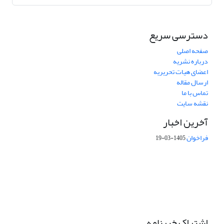
دسترسی سریع
صفحه اصلی
درباره نشریه
اعضای هیات تحریریه
ارسال مقاله
تماس با ما
نقشه سایت
آخرین اخبار
فراخوان
1405-03-19
This work is licensed under a Creative Commons Attribution 4.0
International License.
اشتراک خبرنامه