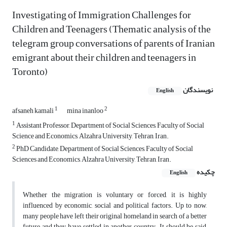
Investigating of Immigration Challenges for
Children and Teenagers (Thematic analysis of the
telegram group conversations of parents of Iranian
emigrant about their children and teenagers in
Toronto)
نویسندگان
English
1
2
afsaneh kamali
mina inanloo
1
Assistant Professor, Department of Social Sciences, Faculty of Social
Science and Economics, Alzahra University, Tehran, Iran.
2
PhD Candidate, Department of Social Sciences, Faculty of Social
Sciences and Economics, Alzahra University, Tehran, Iran.
چکیده
English
Whether the migration is voluntary or forced, it is highly
influenced by economic, social and political factors. Up to now,
many people have left their original homeland in search of a better
future and they have settled in another country. It should be said,