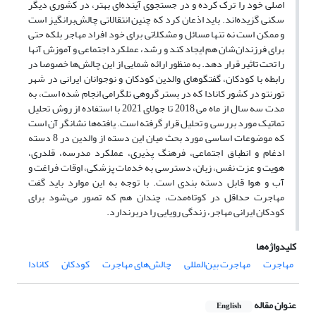
اصلی خود را ترک کرده و در جستجوی آینده‌ای بهتر، در کشوری دیگر
سکنی گزیده‌اند. باید اذعان کرد که چنین انتقالاتی چالش‌برانگیز است
و ممکن است نه تنها مسائل و مشکلاتی برای خود افراد مهاجر بلکه حتی
برای فرزندان‌شان هم ایجاد کند و رشد، عملکرد اجتماعی و آموزش آنها
را تحت تاثیر قرار دهد. به منظور ارائه شمایی از این چالش‌ها خصوصا در
رابطه با کودکان، گفتگوهای والدین کودکان و نوجوانان ایرانی در شهر
تورنتو در کشور کانادا که در بستر گروهی تلگرامی انجام شده است، به
مدت سه سال از ماه می 2018 تا جولای 2021 با استفاده از روش تحلیل
تماتیک مورد بررسی و تحلیل قرار گرفته است. یافته‌ها نشانگر آن است
که موضوعات اساسی مورد بحث میان این دسته از والدین در 8 دسته
ادغام و انطباق اجتماعی، فرهنگ پذیری، عملکرد مدرسه، قلدری،
هویت و عزت نفس، زبان، دسترسی به خدمات پزشکی، اوقات فراغت و
آب و هوا قابل دسته بندی است. با توجه به این موارد باید گفت
مهاجرت حداقل در کوتاه‌مدت، چندان هم که تصور می‌شود برای
کودکان ایرانی مهاجر، زندگی رویایی را دربرندارد.
کلیدواژه‌ها
مهاجرت
مهاجرت بین‌المللی
چالش‌های مهاجرت
کودکان
کانادا
عنوان مقاله
English