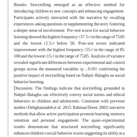
Results: Storytelling emerged as an effective method for
introducing children to new concepts and enhancing engagement.
Participants actively interacted with the narrative by recalling
experiences, asking questions, or supplementing the story, fostering
a deeper sense of involvement. Pre-test scores for social behavior
learning showed the highest frequency (37.5%) in the range of 75–85
and the lowest (2.5%) below 50. Post-test scores indicated
improvement, with the highest frequency (55%) in the range of 85–
100 and the lowest (15%) in the range of 75–85. Analysis of variance
revealed significant differences between experimental and control
groups across the measured variables (p < 0.05), confirming the
positive impact of storytelling based on Nahjul-Balagha on social
behavior learning.
Discussion: The findings indicate that storytelling grounded in
Nahjul-Balagha can effectively convey social norms and ethical
behaviors to children and adolescents. Consistent with previous
studies (Dehghanzadeh et al., 2015; Rahman Doost, 2002), narrative
methods that allow active participation promote learning, memory
retention, and personal engagement. The quasi-experimental
results demonstrate that structured storytelling significantly
enhances children’s social behavior scores, suggesting its utility as a