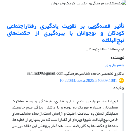
تأثیر قصه‌گویی بر تقویت یادگیری رفتاراجتماعی
کودکان و نوجوانان با بهره‌گیری از حکمت‌های
نهج‌البلاغه
نوع مقاله : مقاله پژوهشی
نویسنده
جعفر ولی پور
دکتری تخصصی جامعه شناسی فرهنگی. sahirad90@gmail.com
10.22083/cssca.2025.540809.1081
چکیده
نهج‌البلاغه مهم‌ترین منبع دینی، فکری، فرهنگی و وجه مشترک
مسلمانان، همواره موردتوجه بوده و با داشتن ویژگی‌ مهم جامعیت،
هدایتگر انسان به سعادت، امنیت و آرامش است.‌ازجمله مشخصه‌های
خاص نهج‌البلاغه، شیوۀ ویژه‌ای از گفتار است که در بسیاری از خطبه‌ها،
نامه‌ها و حکمت‌ها به کار رفته است. هدف از پژوهش این مقاله بررسی