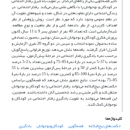
تأثیر قصه‌گویی یکی از راه‌های اثرگذار، بر تقویت یادگیری رفتار اجتماعی
در کودکان و نوجوانان را با نگاهی علمی بیان می‌کند. رفتار اجتماعی؛ در
زندگی اجتماعی دارای تفاوت‌هایی در شکل، تعدد و شیوه‌های تقویت آن
در نظم عمومی وجود دارد که مورد نظر است. روش پژوهش از نظر
اهداف؛ کاربردی، از نظر داده‌ها، کمی و از نظر ماهیت و نوع مطالعه،
شبه‌آزمایشی است که تعداد 40 نفر از اعضای پسر 9 تا 11 سال کانون
پرورش فکری کودکان و نوجوانان شهرستان نوشهر، به‌صورت تصادفی
ساده به‌عنوان نمونه انتخاب و سپس در دو گروه 20 نفری (آزمایش و
کنترل) قرار گرفتند. یافته‌ها نشان می‌دهد توزیع فراوانی پاسخ‌گویان
برحسب نمره یادگیری رفتار اجتماعی در مرحلۀ پیش‌آزمون، بیشترین
تعداد با 5/37 درصد در بازۀ نمرۀ 85-75 و کمترین تعداد با 5/2 درصد
در بازۀ نمرۀ کمتر از 50 و در مرحلۀ پس‌آزمون بیشترین تعداد با 55
درصد در بازۀ نمرۀ 100-85 و کمترین تعداد با 15 درصد در بازۀ نمرۀ
85-75 بوده است. نتایج تحقیق نشان می‌دهد که قصه‌گویی براساس
حکمت‌های نهج‌البلاغه می‌تواند رفتار اجتماعی را به کودکان و نوجوانان
منتقل کند و تأثیر مثبتی بر رشد شخصیتی آنان داشته باشند. همچنین،
این قصه‌ها می‌توانند به تقویت یادگیری رفتار اجتماعی در کودکان و
نوجوانان کمک کنند.
کلیدواژه‌ها
حکمت‌های نهج‌البلاغه
قصه‌گویی
کودکان‌ونوجوانان
یادگیری