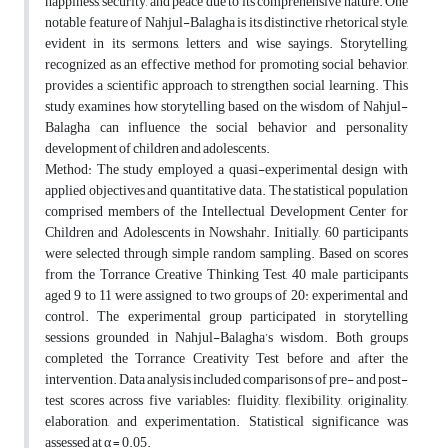
happiness, security, and peace due to its comprehensive nature. One
notable feature of Nahjul-Balagha is its distinctive rhetorical style,
evident in its sermons, letters, and wise sayings. Storytelling,
recognized as an effective method for promoting social behavior,
provides a scientific approach to strengthen social learning. This
study examines how storytelling based on the wisdom of Nahjul-
Balagha can influence the social behavior and personality
development of children and adolescents.
Method: The study employed a quasi-experimental design with
applied objectives and quantitative data. The statistical population
comprised members of the Intellectual Development Center for
Children and Adolescents in Nowshahr. Initially, 60 participants
were selected through simple random sampling. Based on scores
from the Torrance Creative Thinking Test, 40 male participants
aged 9 to 11 were assigned to two groups of 20: experimental and
control. The experimental group participated in storytelling
sessions grounded in Nahjul-Balagha’s wisdom. Both groups
completed the Torrance Creativity Test before and after the
intervention. Data analysis included comparisons of pre- and post-
test scores across five variables: fluidity, flexibility, originality,
elaboration, and experimentation. Statistical significance was
assessed at α = 0.05.