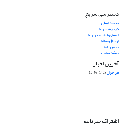
دسترسی سریع
صفحه اصلی
درباره نشریه
اعضای هیات تحریریه
ارسال مقاله
تماس با ما
نقشه سایت
آخرین اخبار
فراخوان
1405-03-19
This work is licensed under a Creative Commons Attribution 4.0
International License.
اشتراک خبرنامه