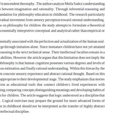
s of transcendent theosophy. The authors analyze Mulla Sadra’s understanding
tion between imagination and rationality. Through inferential reasoning and
foundation for philosophy education in childhood. The research particularly
e gradual movement from sensory perception toward rational understanding.
 on philosophy for children, the study attempts to formulate a theoretical
 essentially interpretive, conceptual, and analytical rather than empirical or
mentally associated with the perfection and actualization of the human soul.
rge through imitation alone. Since immature children have not yet attained
oning in the strict technical sense. Their intellectual faculties remain in a
ilities. However, the article argues that this limitation does not imply the
philosophy is that human cognition possesses various degrees and levels of
, estimation, and finally rational understanding. Within this hierarchy, the
n concrete sensory experience and abstract rational thought. Based on this
appropriate to their developmental stage. The study emphasizes that stories,
ion as educational tools that connect children’s lived experiences with
ing, comparing concepts, distinguishing meanings, and developing habits of
or children. The article suggests that logic, understood as a discipline that
rder. Logical exercises may prepare the ground for more advanced forms of
n in childhood should not be interpreted as the transfer of highly abstract
ntellectual discipline.