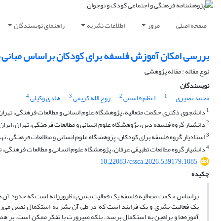
صفحه اصلی
مرور
اطلاعات نشریه
راهنمای نویسندگان
بررسی امکان آموزش فلسفه برای کودکان براساس مبانی 
نوع مقاله : مقاله پژوهشی
نویسندگان
4
3
2
1
محمد نصیری
اعظم قاسمی
روح الله کریمی
هادی وکیلی
1
دانشجوی دکتری حکمت متعالیه، پژوهشگاه علوم انسانی و مطالعات فرهنگی، تهران، ایران. (نویسنده 
2
دانشیار گروه فلسفه دین، پژوهشگاه علوم انسانی و مطالعات فرهنگی، تهران، ایران. zam_ghasemi@yahoo.com
3
استادیار گروه فلسفه برای کودکان، پژوهشگاه علوم انسانی و مطالعات فرهنگی، تهران، ایران. imi@ut.ac.ir
4
دانشیار گروه مطالعات تطبیقی عرفان، پژوهشگاه علوم انسانی و مطالعات فرهنگی، تهران، ایران. l.com
10.22083/cssca.2026.539179.1085
چکیده
براساس حکمت متعالیه فلسفه یک فعالیت بشری نظرورزانه است که حدود آن هم
یک فعالیت بشری و یک فرایند است که در طی آن بشر به استکمال نفس می‌رسد
آموزه‌ها و براهین به استکمال برسد، بلکه صیرورت با تفکر ممکن است. بر همین