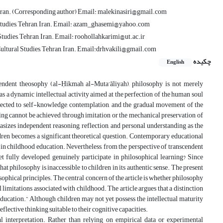
, Iran. (Corresponding author) Email: malekinasiri@gmail.com
l Studies, Tehran, Iran. Email: azam_ghasemi@yahoo.com
Studies, Tehran, Iran. Email: roohollahkarimi@ut.ac.ir
Cultural Studies, Tehran, Iran. Email:drhvakili@gmail.com
چکیده
English
scendent theosophy (al-Ḥikmah al-Muta‘āliyah), philosophy is not merely
 as a dynamic intellectual activity aimed at the perfection of the human soul
nnected to self-knowledge, contemplation, and the gradual movement of the
ing cannot be achieved through imitation or the mechanical preservation of
asizes independent reasoning, reflection, and personal understanding as the
ldren becomes a significant theoretical question. Contemporary educational
s in childhood education. Nevertheless, from the perspective of transcendent
t fully developed, genuinely participate in philosophical learning? Since
hat philosophy is inaccessible to children in its authentic sense. The present
osophical principles. The central concern of the article is whether philosophy
limitations associated with childhood. The article argues that a distinction
ucation.” Although children may not yet possess the intellectual maturity
flective thinking suitable to their cognitive capacities.
 interpretation. Rather than relying on empirical data or experimental