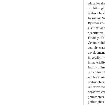
educational m
of philosophy
philosophical
focuses on S
By reconstruc
justification
quantitative.
Findings: The
Genuine philo
complete rati
developmental
impossibility
immateriality
faculty of im
principle, ch
symbolic nar
philosophical
reflective th
organizes co
philosophical
philosophical 