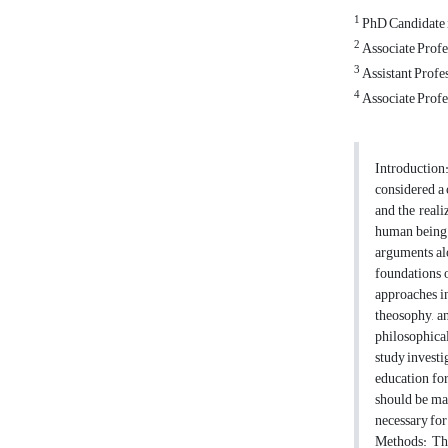
1
PhD Candidate i
2
Associate Profe
3
Assistant Profes
4
Associate Profe
Introduction
considered a 
and the reali
human being t
arguments alo
foundations o
approaches in
theosophy, an
philosophical
study investi
education for
should be ma
necessary for
Methods: The