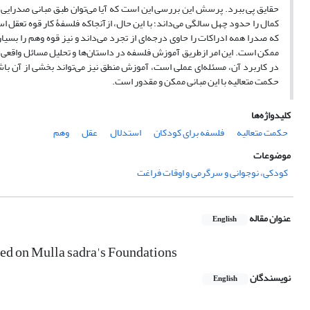
حقایق پی ببرد. پرسش این بررسی این است که آیا می‌توان طبق مبانی صدرایی 
کمال را حدود چهل سالگی می‌داند؛ با این حال، ازآنجاکه فلسفۀ کار قوه تعقل ا
که صدرا همه ادراکات را حاوی درجه‌ای از تجرد می‌داند و نیز قوه وهم را بسیا
ممکن است. این امر ازطریق آموزش فلسفه در داستان‌ها و تحلیل مسائل واقعی زن
در کاربرد آن، مسئله‌ای عملی است، آموزش منطق نیز می‌تواند بخشی از آن ب
حکمت متعالیه با این مبانی ممکن و مقدور است.
کلیدواژه‌ها
حکمت متعالیه
فلسفه برای کودکان
استدلال
عقل
وهم
موضوعات
کودکی، نوجوانی و سرگرمی و اوقات فراغت
عنوان مقاله
English
sed on Mulla sadra's Foundations
نویسندگان
English