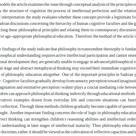
odels, the article examines the issue through conceptual analysis of the principle
, the structure of cognition, the process of intellectual perfection, and the rela
 interpretation, the study evaluates whether these concepts provide a legitimate 
adrian discussions concerning the hierarchy of human cognitive faculties and th
ting these philosophical principles and relating them to contemporary discussions
 for age-appropriate philosophical education. Therefore, the method of the article is
 findings of the study indicate that philosophy in transcendent theosophy is funda
sophical understanding requires active intellectual participation and cannot eme
onal development, they are generally unable to engage in advanced philosophical reas
 stage, and abstract metaphysical thinking may exceed their immediate cognitive ab
 of philosophy education altogether. One of the important principles in Sadrian 
. Cognitive faculties gradually develop from sensory perception toward imagination
agination and estimative perception (wahm) plays a crucial mediating role betwee
ildren can approach philosophical thinking indirectly through educational methods 
ratives, examples drawn from everyday life, and concrete situations can funct
 reflection. Through these methods, children gradually become capable of question
ought. Another important finding concerns the role of logic in philosophy education f
rrect thinking, can strengthen children’s reasoning abilities and intellectual o
 understanding in later stages of intellectual maturity. Thus, philosophy educatio
doctrines; rather, it should be viewed as the cultivation of reflective capacities and i