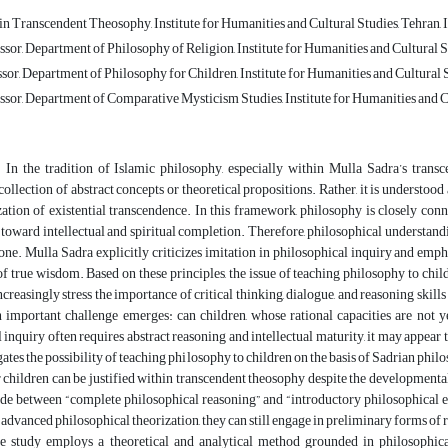
n Transcendent Theosophy, Institute for Humanities and Cultural Studies, Tehran
ssor, Department of Philosophy of Religion, Institute for Humanities and Cultura
sor, Department of Philosophy for Children, Institute for Humanities and Cultural 
ssor, Department of Comparative Mysticism Studies, Institute for Humanities and 
: In the tradition of Islamic philosophy, especially within Mulla Sadra’s tran
collection of abstract concepts or theoretical propositions. Rather, it is understood
zation of existential transcendence. In this framework, philosophy is closely co
oward intellectual and spiritual completion. Therefore, philosophical understand
ne. Mulla Sadra explicitly criticizes imitation in philosophical inquiry and emph
f true wisdom. Based on these principles, the issue of teaching philosophy to chi
creasingly stress the importance of critical thinking, dialogue, and reasoning skill
 important challenge emerges: can children, whose rational capacities are not ye
 inquiry often requires abstract reasoning and intellectual maturity, it may appear t
gates the possibility of teaching philosophy to children on the basis of Sadrian phil
 children can be justified within transcendent theosophy despite the developmental 
de between “complete philosophical reasoning” and “introductory philosophical ed
 advanced philosophical theorization, they can still engage in preliminary forms of re
 study employs a theoretical and analytical method grounded in philosophical