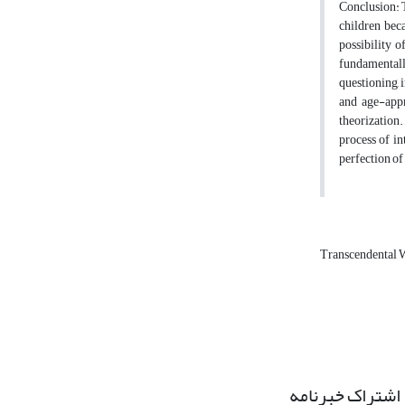
Conclusion: T
children beca
possibility 
fundamentally
questioning, 
and age-appr
theorization
process of in
perfection of
Transcendental
اشتراک خبرنامه